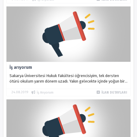
İş arıyorum
Sakarya Üniversitesi Hukuk Fakültesi öğrencisiyim, tek dersten
ötürü okulum yarım dönem uzadı. Yakın gelecekte içinde yoğun bir
şekilde bulunacağım avukatlık mesleğine hazır olmak ve deneyim
kazanmak ...
24.08.2019
İş Arıyorum
İLAN DETAYLARI