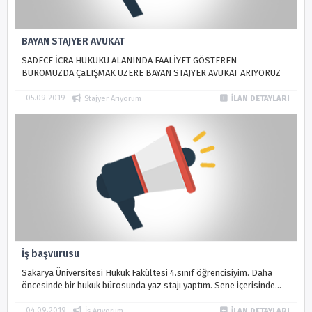
BAYAN STAJYER AVUKAT
SADECE İCRA HUKUKU ALANINDA FAALİYET GÖSTEREN
BÜROMUZDA ÇaLIŞMAK ÜZERE BAYAN STAJYER AVUKAT ARIYORUZ
05.09.2019
Stajyer Arıyorum
İLAN DETAYLARI
İş başvurusu
Sakarya Üniversitesi Hukuk Fakültesi 4.sınıf öğrencisiyim. Daha
öncesinde bir hukuk bürosunda yaz stajı yaptım. Sene içerisinde
ders programımının elverdiği ölçüde dava çeşitliliği bulunan bir
büroda ...
04.09.2019
İş Arıyorum
İLAN DETAYLARI