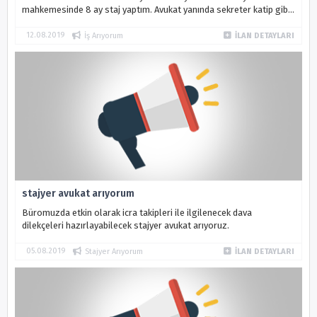
mahkemesinde 8 ay staj yaptım. Avukat yanında sekreter katip gibi
alanlarda iş arıyorum.
12.08.2019
İş Arıyorum
İLAN DETAYLARI
stajyer avukat arıyorum
Büromuzda etkin olarak icra takipleri ile ilgilenecek dava
dilekçeleri hazırlayabilecek stajyer avukat arıyoruz.
05.08.2019
Stajyer Arıyorum
İLAN DETAYLARI