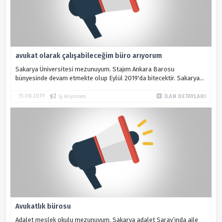
avukat olarak çalışabileceğim büro arıyorum
Sakarya Üniversitesi mezunuyum. Stajım Ankara Barosu
bünyesinde devam etmekte olup Eylül 2019'da bitecektir. Sakarya
ilinde çalışabileceğim bir avukatlık bürosu arıyorum. seyahat
engelim yoktur. İcra,...
15.08.2019
İş Arıyorum
İLAN DETAYLARI
Avukatlık bürosu
Adalet meslek okulu mezunuyum. Sakarya adalet Saray’ında aile