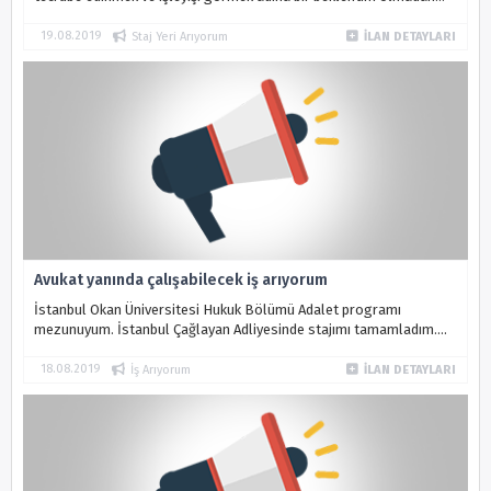
staj yapabileceğim bir büro arıyorum.
19.08.2019
Staj Yeri Arıyorum
İLAN DETAYLARI
Avukat yanında çalışabilecek iş arıyorum
İstanbul Okan Üniversitesi Hukuk Bölümü Adalet programı
mezunuyum. İstanbul Çağlayan Adliyesinde stajımı tamamladım.
Bir sene İstanbul’da hukuk bürosunda çalıştım. Aynı zamanda yoga
eğitmenliği ve ile...
18.08.2019
İş Arıyorum
İLAN DETAYLARI