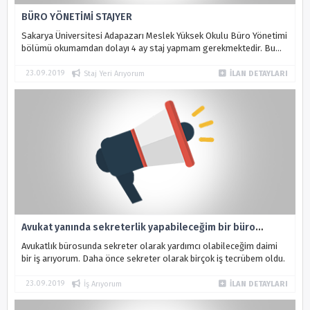
BÜRO YÖNETİMİ STAJYER
Sakarya Üniversitesi Adapazarı Meslek Yüksek Okulu Büro Yönetimi
bölümü okumamdan dolayı 4 ay staj yapmam gerekmektedir. Bu
sebepten staj yeri arıyorum.
23.09.2019
Staj Yeri Arıyorum
İLAN DETAYLARI
Avukat yanında sekreterlik yapabileceğim bir büro
arıyorum
Avukatlık bürosunda sekreter olarak yardımcı olabileceğim daimi
bir iş arıyorum. Daha önce sekreter olarak birçok iş tecrübem oldu.
23.09.2019
İş Arıyorum
İLAN DETAYLARI