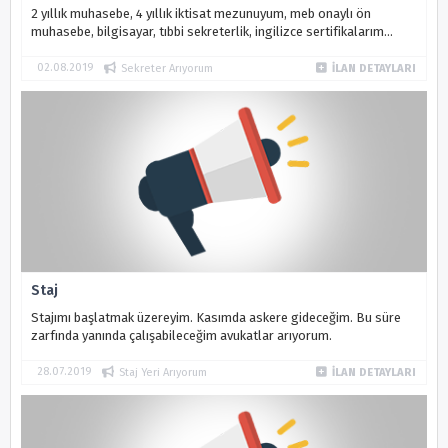
2 yıllık muhasebe, 4 yıllık iktisat mezunuyum, meb onaylı ön
muhasebe, bilgisayar, tıbbi sekreterlik, ingilizce sertifikalarım
vardır. Mert Yapı'da 1 yıl kadar ön muhasebede çalıştım. Sırma su
firması...
02.08.2019
Sekreter Arıyorum
İLAN DETAYLARI
Staj
Stajımı başlatmak üzereyim. Kasımda askere gideceğim. Bu süre
zarfında yanında çalışabileceğim avukatlar arıyorum.
28.07.2019
Staj Yeri Arıyorum
İLAN DETAYLARI