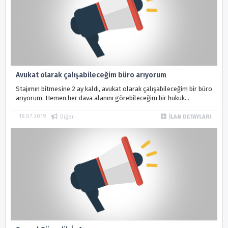
Avukat olarak çalışabileceğim büro arıyorum
Stajımın bitmesine 2 ay kaldı, avukat olarak çalışabileceğim bir büro
arıyorum. Hemen her dava alanını görebileceğim bir hukuk
bürosunda halen staj yapmaktayım. UYAP Kurul Başkanı Av. Umut
ŞEKER saye...
18.07.2019
Diğer
İLAN DETAYLARI