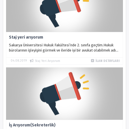
Staj yeri arıyorum
Sakarya Üniversitesi Hukuk Fakültesi’nde 2. sınıfa geçtim.Hukuk
bürolarının işleyişini görmek ve ileride iyi bir avukat olabilmek adına
tecrübe kazanmak için çalışabileceğim bir hukuk bürosu arıyorum...
04.08.2019
Staj Yeri Arıyorum
İLAN DETAYLARI
İş Arıyorum(Sekreterlik)