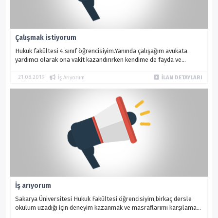
Çalışmak istiyorum
Hukuk fakültesi 4.sınıf öğrencisiyim.Yanında çalışağım avukata
yardımcı olarak ona vakit kazandırırken kendime de fayda ve
deneyim kazandırarak bir adım önde başlamak istiyorum.Disiplinli
ve öğrenmeye...
21.08.2019
İş Arıyorum
İLAN DETAYLARI
İş arıyorum
Sakarya Üniversitesi Hukuk Fakültesi öğrencisiyim,birkaç dersle
okulum uzadığı için deneyim kazanmak ve masraflarımı karşılamak
için makul bir ücret karşılığı çalışabileceğim büro arıyorum. ...