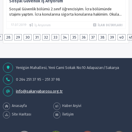
Sosyal Güvenlik İş Arıyorum
Sosyal Güvenlik bölümü 2.sınıf öğrencisiyim. İcra bölümünde
stajımı yaptım. İcra konularına sigorta konularına hakimim. Okula
açıktan devam etmek istediğim için ilgili bölümlerden iş arıyorum....
17.07.2019
İş Arıyorum
İLAN DETAYLARI
7
28
29
30
31
32
33
34
35
36
37
38
39
40
4
Yenigün Mahallesi, Yeni Cami Sokak No:10 Adapazarı/Sakarya
0 264 251 37 95 - 251 37 98
info@sakaryabarosu.org.tr
Anasayfa
Haber Arşivi
Site Haritası
İletişim